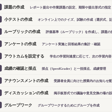
課題の作成
レポート提出や作業課題の設定、期限や提出形式の指定
小テストの作成
オンライン上でのクイズ、試験の作成（選択式、
ルーブリックの作成
評価基準（ルーブリック）を作成し、課題の
アンケートの作成
アンケート実施と回答結果の集計・確認
アウトカムを設定する
学生の学習到達度に応じて、次の学習内容
成績の確認と採点
採点（SpeedGrader）と一括採点、成績管理
アナウンスメントの作成
受講者全員に向けた授業内のお知らせ
ディスカッションの作成
掲示板形式での議論や意見交換の場の
グループワーク
グループワークするためにグループを作成