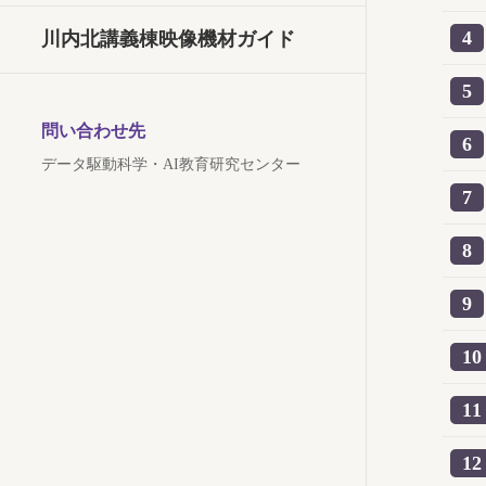
4
川内北講義棟映像機材ガイド
5
問い合わせ先
6
データ駆動科学・AI教育研究センター
7
8
9
10
11
12