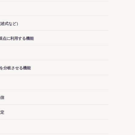
記述式など）
採点に利用する機能
を分岐させる機能
配信
設定