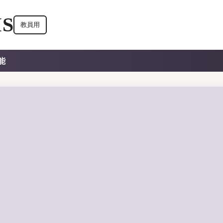
S
教員用
能